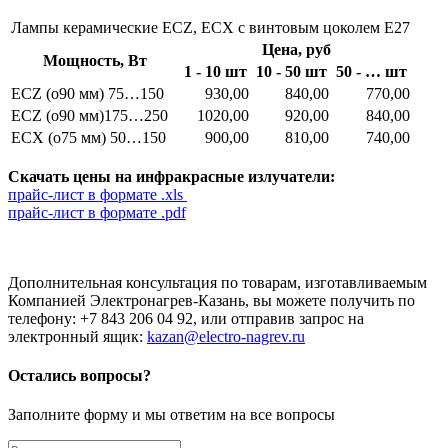
Лампы керамические ECZ, ECX с винтовым цоколем Е27
Цена, руб
Мощность, Вт
1 - 10 шт
10 - 50 шт
50 - … шт
ECZ (o90 мм) 75…150
930,00
840,00
770,00
ECZ (o90 мм)175…250
1020,00
920,00
840,00
ECХ (o75 мм) 50…150
900,00
810,00
740,00
Скачать цены на инфракрасные излучатели:
прайс-лист в формате .xls
прайс-лист в формате .pdf
Дополнительная консультация по товарам, изготавливаемым
Компанией Электронагрев-Казань, вы можете получить по
телефону: +7 843 206 04 92, или отправив запрос на
электронный ящик:
kazan@electro-nagrev.ru
Остались вопросы?
Заполните форму и мы ответим на все вопросы