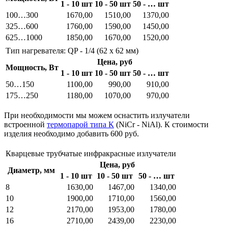
1 - 10 шт
10 - 50 шт
50 - … шт
100…300
1670,00
1510,00
1370,00
325…600
1760,00
1590,00
1450,00
625…1000
1850,00
1670,00
1520,00
Тип нагревателя: QP - 1/4 (62 x 62 мм)
Цена, руб
Мощность, Вт
1 - 10 шт
10 - 50 шт
50 - … шт
50…150
1100,00
990,00
910,00
175…250
1180,00
1070,00
970,00
При необходимости мы можем оснастить излучатели
встроенной
термопарой типа К
(NiCr - NiAl). К стоимости
изделия необходимо добавить 600 руб.
Кварцевые трубчатые инфракрасные излучатели
Цена, руб
Диаметр, мм
1 - 10 шт
10 - 50 шт
50 - … шт
8
1630,00
1467,00
1340,00
10
1900,00
1710,00
1560,00
12
2170,00
1953,00
1780,00
16
2710,00
2439,00
2230,00